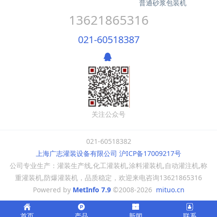
普通砂浆包装机
13621865316
021-60518387
关注公众号
021-60518382
上海广志灌装设备有限公司 沪ICP备17009217号
公司专业生产：灌装生产线,化工灌装机,涂料灌装机,自动灌注机,称
重灌装机,防爆灌装机，品质稳定，欢迎来电咨询13621865316
Powered by
MetInfo 7.9
©2008-2026
mituo.cn
首页
产品
新闻
联系