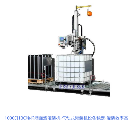
1000升IBC吨桶墙面漆灌装机-气动式灌装机设备稳定-灌装效率高