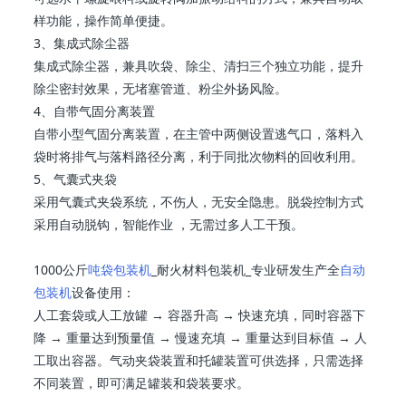
样功能，操作简单便捷。
3、集成式除尘器
集成式除尘器，兼具吹袋、除尘、清扫三个独立功能，提升
除尘密封效果，无堵塞管道、粉尘外扬风险。
4、自带气固分离装置
自带小型气固分离装置，在主管中两侧设置逃气口，落料入
袋时将排气与落料路径分离，利于同批次物料的回收利用。
5、气囊式夹袋
采用气囊式夹袋系统，不伤人，无安全隐患。脱袋控制方式
采用自动脱钩，智能作业 ，无需过多人工干预。
1000公斤
吨袋包装机
_耐火材料包装机_专业研发生产全
自动
包装机
设备使用：
人工套袋或人工放罐 → 容器升高 → 快速充填，同时容器下
降 → 重量达到预量值 → 慢速充填 → 重量达到目标值 → 人
工取出容器。气动夹袋装置和托罐装置可供选择，只需选择
不同装置，即可满足罐装和袋装要求。