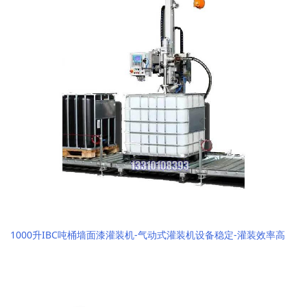
1000升IBC吨桶墙面漆灌装机-气动式灌装机设备稳定-灌装效率高