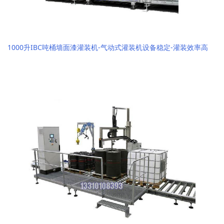
1000升IBC吨桶墙面漆灌装机-气动式灌装机设备稳定-灌装效率高