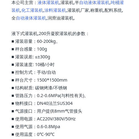
本公司主营：
液体灌装机
,灌装机,半
自动液体灌装机
,
吨桶灌
装机
,
化工灌装机
,
涂料灌装机
,灌装机厂家,称重机,配料系统,
全
自动液体灌装机
,润滑油灌装机,
液下式灌装机,200升凝胶灌装机的参数：
■ 灌装容量：60-200kg。
■ 秤台感量：100g
■ 灌装误差: ≤±300g
■ 灌装速度: 10桶/小时
■ 控制方式：手动/自动
■ 秤台尺寸：1500*1500mm
■ 结构材质: 碳钢烤漆/不锈钢
■ 管路压力：0.2-0.6MPa(与料性有关)。
■ 物料接口：DN40法兰SUS304
■ 气源接口：用户提供8mm气管接头
■ 使用电源：AC220V/380V/50Hz
■ 使用气源：0.6-0.8Mpa
■ 使用温度：0℃-90℃