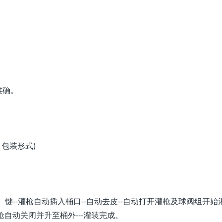
准确。
。
、包装形式)
始】键--灌枪自动插入桶口--自动去皮--自动打开灌枪及球阀组开始
-灌枪自动关闭并升至桶外---灌装完成。