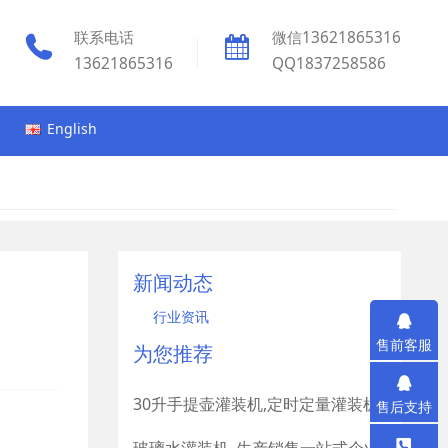
联系电话
微信13621865316
13621865316
QQ1837258586
English
新闻动态
行业资讯
售前客服
为您推荐
30升手提壶灌装机,定时定量灌装机
售后支持