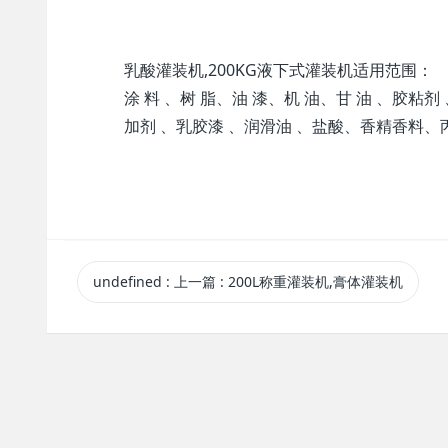
乳酸灌装机,200KG液下式灌装机适用范围：
涂 料 、树 脂、油 漆、机 油、甘 油 、胶粘剂 
加剂 、乳胶漆 、润滑油 、盐酸、香精香料
undefined
:
上一篇
: 200L称重灌装机,膏体灌装机