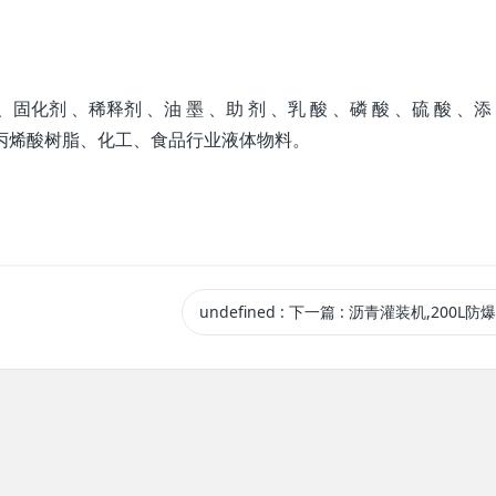
、固化剂 、稀释剂 、油 墨 、助 剂 、乳 酸 、磷 酸 、硫 酸 、添
、丙烯酸树脂、化工、食品行业液体物料。
undefined
:
下一篇
: 沥青灌装机,200L防