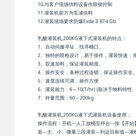
10.与客户现场供料设备作联锁控制
11.灌装机前方为泵浦供料
12.灌装现场要求防爆Exde II BT4 Gb
乳酸灌装机,200KG液下式灌装机的特点：
1、自动伺服寻址，找寻桶口。
2、独特的喷枪设计，易于操作，灌装快速，
3、双速加料，保证灌装精度。
4、操作安全，各种过程连锁，保证操作安全
5、速度连续可调，操作方便
6、灌装能力：6～10(T/hr) (取决于物料特性
7、秤量范围：60～200kg
乳酸灌装机,200KG液下式灌装机设备使用：
操作流程：开机---人工放桶至秤台---按【开
装---大、小、微量三段灌装---到达目标值--