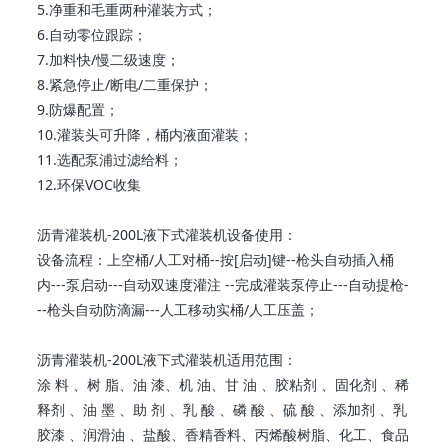
5.净重和毛重两种灌装方式；
6.自动零位跟踪；
7.加料快/慢二级速度；
8.紧急停止/断电/二重保护；
9.防爆配置；
10.灌装头可升降，桶内液面灌装；
11.选配泵浦过滤给料；
12.环保VOC收集
沥青灌装机-200L液下式灌装机设备使用：
设备流程：上空桶/人工对桶--按[启动]键--枪头自动插入桶
内---泵启动---自动双速度灌注 --完成灌装泵停止---自动提枪-
--枪头自动防滴漏---人工移动实桶/人工压盖；
沥青灌装机-200L液下式灌装机适用范围：
涂 料 、树 脂、油 漆、机 油、甘 油 、胶粘剂 、固化剂 、稀
释剂 、油 墨 、助 剂 、乳 酸 、磷 酸 、硫 酸 、添加剂 、乳
胶漆 、润滑油 、盐酸、香精香料、丙烯酸树脂、化工、食品