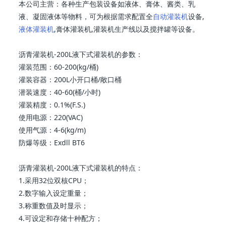
本公司主营：各种生产包装设备如液体、膏体、酱类、乳
液、凝固液体等物料，可为根据需求配置全
自动灌装机
设备,
液体灌装机
,膏体灌装机,灌装机生产线以及搅拌罐等设备。
沥青灌装机-200L液下式灌装机的参数：
灌装范围：60-200(kg/桶)
灌装容器：200L小开口桶/敞口桶
潜装速度：40-60(桶/小时)
灌装精度：0.1%(F.S.)
使用电源：220(VAC)
使用气源：4-6(kg/m)
防爆等级：Exdll BT6
沥青灌装机-200L液下式灌装机的特点：
1.采用32位双核CPU；
2.数字输入设定重量；
3.称重数值及时显示；
4.可设定和存储十种配方；