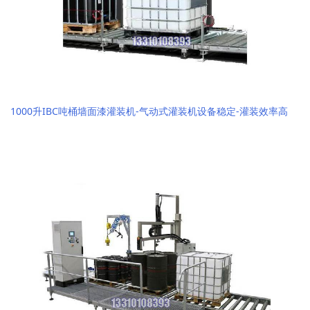
1000升IBC吨桶墙面漆灌装机-气动式灌装机设备稳定-灌装效率高