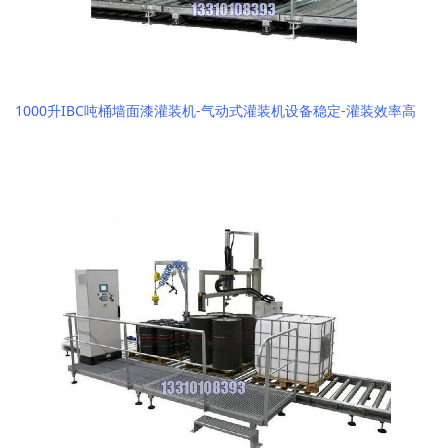
1000升IBC吨桶墙面漆灌装机-气动式灌装机设备稳定-灌装效率高