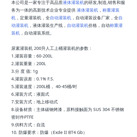
本公司是一家专注于高品质
液体灌装机
的研发,制造,销售和服
务为一体的高新技术企业专业提供
液体灌装机
，
称重灌装
机
，定量灌装机，全
自动灌装机
，自动灌装设备厂家，全
自
动灌装机
，液体灌装生产线，
自动灌装机
价格，自动
称重灌
装机
，自动灌装系统。
尿素灌装机 200升人工上桶灌装机的参数：
1.灌装容量：60-200L
2.灌装重量：200L
3.分 度 值: 1g
4.灌装误差：0.1% F.S.
5.灌装速度：200L桶， 40-45桶/时
6.灌装方式：液面式
7.安装方式：地上移动式
8.设备材质：主体碳钢烤漆，原料接触面为 SUS 304 不锈钢
密封件PTFE
9.供料方式：自流
10. 防爆要求：防爆（Exde II BT4 Gb）