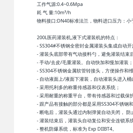
工作气源:0.4~0.6Mpa
耗 气 量:10m³/h
物料接口:DN40标准法兰，物料进口压力：小于0
200L医药灌装机,液下式灌装机的特点：
- SS304#不锈钢全密封金属灌装头集成自动
- 灌装头底部带有气动接料勺，避免灌装结束
- 手动/去皮/毛重灌装。自动快加和慢加灌装
- SS304不锈钢金属软管转接头，方便操作和
- 自动液面上/液面下灌装，自动灌装头进入
- 采用托利多的称重传感器和仪表系统；
- 采用耐重的称重平台，带有传感器和过载保
- 跟产品有接触的部分都是采用SS304不锈钢和
- 断电后，灌装头通过内制弹簧自动关闭， 
- 灌装结束后，灌装头自动复位和安全连锁系
- 整机防爆系统，标准为 Exp DIIBT4。