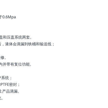
.6Mpa
开盖和压盖系统两套。
后，液体会滴漏到铁桶和输送线；
；
维修。
桶内并带有复位功能。
护系统；
PTFE密封；
防止产品滴漏。
统。