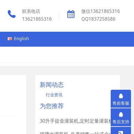
联系电话
微信13621865316
13621865316
QQ1837258586
English
新闻动态
行业资讯
售前客服
为您推荐
30升手提壶灌装机,定时定量灌装机
售后支持