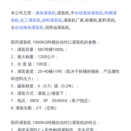
本公司主营：
液体灌装机
,灌装机,半
自动液体灌装机
,
吨桶灌
装机
,
化工灌装机
,
涂料灌装机
,灌装机厂家,称重机,配料系统,
全
自动液体灌装机
,润滑油灌装机,
医药灌装机 1000KG吨桶自动对口灌装机的参数：
1．灌装容量：IBC吨桶1000L；
2．最大称重：1200公斤；
3．分 度 值：100克；
4．灌装速度：20-40桶/小时（取决于铁桶的规格，产品属性
和进料压力）；
5．罐装精度：X（0.5）级（0.2%）；
6．灌装方式：液面上/液面下；
7．电压：380V，3P，50/60Hz（客户指定）
8. 灌装头数：2个（定制）
医药灌装机 1000KG吨桶自动对口灌装机的特点：
1、系统采用PLC＋彩色触措屏制作，安全可靠；