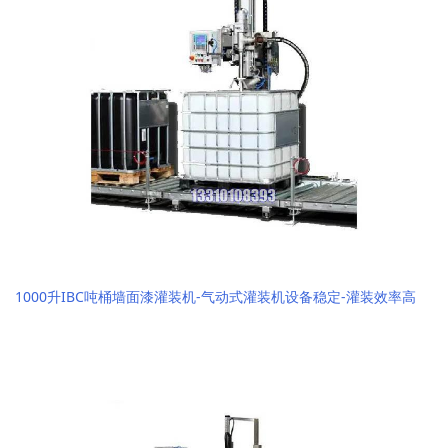
1000升IBC吨桶墙面漆灌装机-气动式灌装机设备稳定-灌装效率高