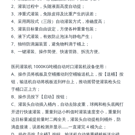
2、灌装过程中，头随液面高度自动提；
3、净重式灌装，免除皮得及比重产生的误差；
4、采用两段式（三段）自动灌装方式，准确度高；
5、灌装目标量自由设定，方便各种重量包装；
6、液下式灌装，有效防止泡沫与静电产生；
7、独特防滴漏装置，避免物料滴于桶上；
8、一键灌装、操作简便、快速管路、拆洗方便。
医药灌装机 1000KG吨桶自动对口灌装机设备使用：
A、操作员将栈板及空桶搬动到空桶输送机上，按【送桶】按
钮，输送机自动将栈板送到秤台上，推动摇臂使灌装枪头位
于桶口正上方；
B、操作员按下【启动】按钮；
C、灌装头自动插入桶内，自动去除皮重，球阀和枪头底阀打
开进行快速灌装，重量到达小料值时灌装速度变小，重量到
达目标量减提前量时二阀全关，灌装头自动提枪到桶外，防
滴盘接液，误差检测并显示……一直灌完 4 桶为止；
D、操作员按【出桶】按钮，输送机自动将重桶栈板送出磅