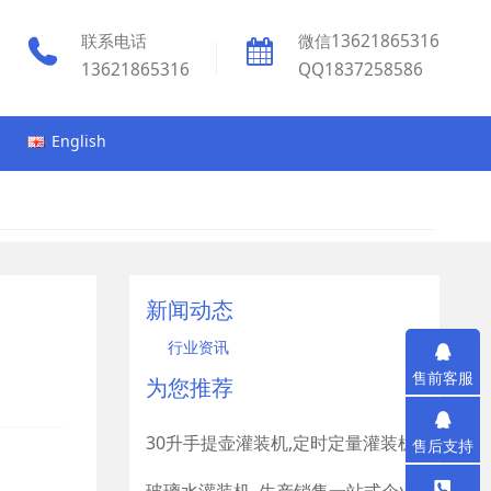
联系电话
微信13621865316
13621865316
QQ1837258586
English
新闻动态
行业资讯
售前客服
为您推荐
30升手提壶灌装机,定时定量灌装机
售后支持