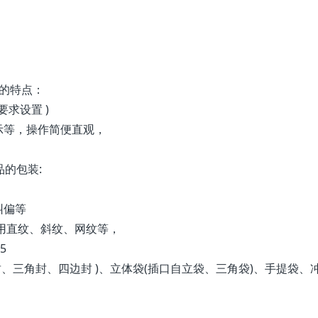
机的特点：
要求设置 )
示等，操作简便直观，
的包装:
纠偏等
用直纹、斜纹、网纹等，
5
封、三角封、四边封 )、立体袋(插口自立袋、三角袋)、手提袋、