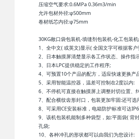
压缩空气要求:0.6MPa 0.36m3/min
允许包材外径:φ500mm
卷材纸芯内径:φ75mm
30KG敞口袋包装机-填缝剂包装机-化工包装
1、全中文( 或英文)显示( 全国文字可根据客户
2、日本触摸屏清楚显示各工作状态、操作指
3、日本LPC提供稳定的工作程序;
4、可预置10个产品的配方，适应快速更换产品
5、采用智能温控器，温差可控制在2度以内:
6、不停机可直接在触摸屏上调整封切位置、
7、配合横纹齿形封口，包装更加牢固:还可选
8、可采用CE安装标准，电箱防护标准可达IP6
9、该机包装机能制多种袋型，如:平面袋( 背
孔袋;
10、各种冲孔的形状都可以由我们为您设计: