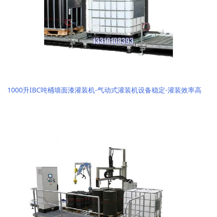
1000升IBC吨桶墙面漆灌装机-气动式灌装机设备稳定-灌装效率高