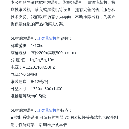
本公司销售液体肥料灌装机、聚醚灌装机、白酒灌装机、抗
腐蚀灌装机、潜入式灌装机等设备，拥有完善的售后服务和
技术支持。我们以市场需求为导向，不断推陈出新，为客户
提供最优质的产品和解决方案。
5L树脂灌装机,
自动灌装机
的参数：
称重范围：1-10kg
罐桶规格：直径200x高度300（mm）
分 度 值：1g,2g,5g,10g
电源：AC220±10%50HZ
气源: >0.5MPa
灌装速度：8-12桶/分
外型尺寸：1350x1300x1400
准确度等级:x(0.5)级
5L树脂灌装机,
自动灌装机
的特点：
■ 控制系统采用 可编程控制器I/O PLC模块等高端电气配件制
造，性能可靠、后期维护成本低；