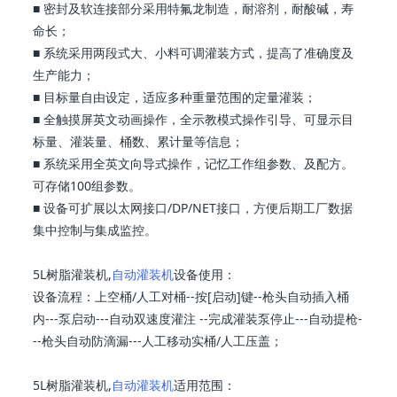
■ 密封及软连接部分采用特氟龙制造，耐溶剂，耐酸碱，寿
命长；
■ 系统采用两段式大、小料可调灌装方式，提高了准确度及
生产能力；
■ 目标量自由设定，适应多种重量范围的定量灌装；
■ 全触摸屏英文动画操作，全示教模式操作引导、可显示目
标量、灌装量、桶数、累计量等信息；
■ 系统采用全英文向导式操作，记忆工作组参数、及配方。
可存储100组参数。
■ 设备可扩展以太网接口/DP/NET接口，方便后期工厂数据
集中控制与集成监控。
5L树脂灌装机,
自动灌装机
设备使用：
设备流程：上空桶/人工对桶--按[启动]键--枪头自动插入桶
内---泵启动---自动双速度灌注 --完成灌装泵停止---自动提枪-
--枪头自动防滴漏---人工移动实桶/人工压盖；
5L树脂灌装机,
自动灌装机
适用范围：