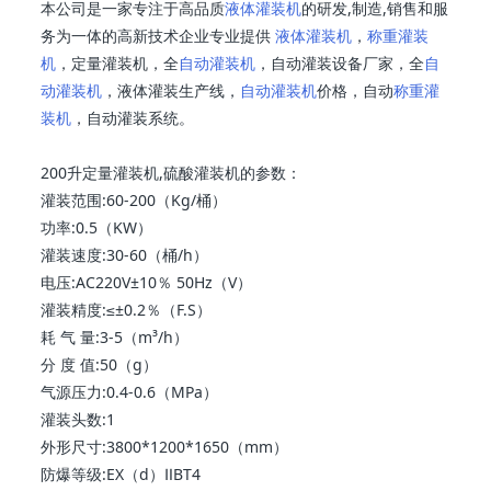
本公司是一家专注于高品质
液体灌装机
的研发,制造,销售和服
务为一体的高新技术企业专业提供
液体灌装机
，
称重灌装
机
，定量灌装机，全
自动灌装机
，自动灌装设备厂家，全
自
动灌装机
，液体灌装生产线，
自动灌装机
价格，自动
称重灌
装机
，自动灌装系统。
200升定量灌装机,硫酸灌装机的参数：
灌装范围:60-200（Kg/桶）
功率:0.5（KW）
灌装速度:30-60（桶/h）
电压:AC220V±10％ 50Hz（V）
灌装精度:≤±0.2％（F.S）
耗 气 量:3-5（m³/h）
分 度 值:50（g）
气源压力:0.4-0.6（MPa）
灌装头数:1
外形尺寸:3800*1200*1650（mm）
防爆等级:EX（d）ⅡBT4