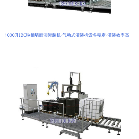
1000升IBC吨桶墙面漆灌装机-气动式灌装机设备稳定-灌装效率高