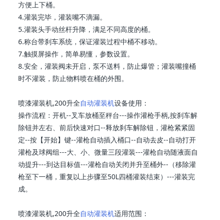
方便上下桶。
4.灌装完毕，灌装嘴不滴漏。
5.灌装头手动丝杆升降，满足不同高度的桶。
6.称台带刹车系统，保证灌装过程中桶不移动。
7.触摸屏操作，简单易懂，参数设置。
8.安全，灌装阀未开启，泵不送料，防止爆管；灌装嘴撞桶
时不灌装，防止物料喷在桶的外围。
喷漆灌装机,200升全
自动灌装机
设备使用：
操作流程：开机--叉车放桶至秤台---操作灌枪手柄,按刹车解
除钮并左右、前后快速对口--释放刹车解除钮，灌枪紧紧固
定--按【开始】键--灌枪自动插入桶口--自动去皮--自动打开
灌枪及球阀组---大、小、微量三段灌装---灌枪自动随液面自
动提升---到达目标值---灌枪自动关闭并升至桶外--（移除灌
枪至下一桶，重复以上步骤至50L四桶灌装结束）---灌装完
成。
喷漆灌装机,200升全
自动灌装机
适用范围：