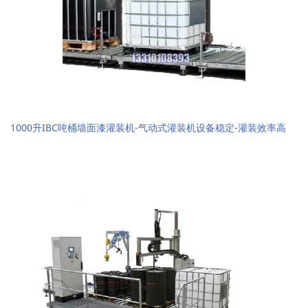
1000升IBC吨桶墙面漆灌装机-气动式灌装机设备稳定-灌装效率高