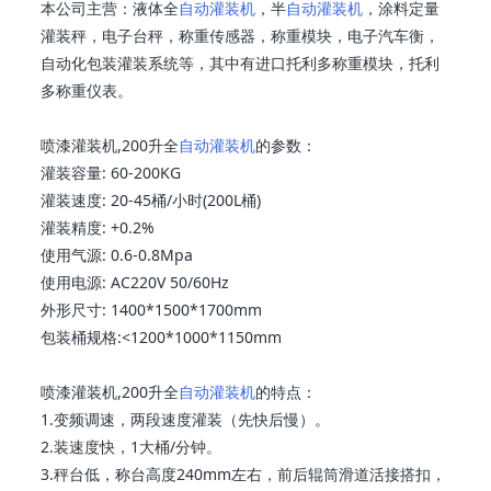
本公司主营：液体全
自动灌装机
，半
自动灌装机
，涂料定量
灌装秤，电子台秤，称重传感器，称重模块，电子汽车衡，
自动化包装灌装系统等，其中有进口托利多称重模块，托利
多称重仪表。
喷漆灌装机,200升全
自动灌装机
的参数：
灌装容量: 60-200KG
灌装速度: 20-45桶/小时(200L桶)
灌装精度: +0.2%
使用气源: 0.6-0.8Mpa
使用电源: AC220V 50/60Hz
外形尺寸: 1400*1500*1700mm
包装桶规格:<1200*1000*1150mm
喷漆灌装机,200升全
自动灌装机
的特点：
1.变频调速，两段速度灌装（先快后慢）。
2.装速度快，1大桶/分钟。
3.秤台低，称台高度240mm左右，前后辊筒滑道活接搭扣，