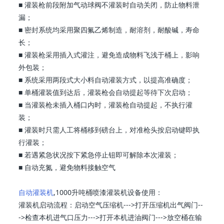
■ 灌装枪前段附加气动球阀不灌装时自动关闭，防止物料泄
漏；
■ 密封系统均采用聚四氟乙烯制造，耐溶剂，耐酸碱，寿命
长；
■ 灌装枪采用插入式灌注，避免造成物料飞浅于桶上，影响
外包装；
■ 系统采用两段式大小料自动灌装方式，以提高准确度；
■ 单桶灌装值到达后，灌装枪会自动提起等待下次启动；
■ 当灌装枪未插入桶口内时，灌装枪自动提起，不执行灌
装；
■ 灌装时只需人工将桶移到磅台上，对准枪头按启动键即执
行灌装；
■ 若遇紧急状况按下紧急停止钮即可解除本次灌装；
■ 自动充氮，避免物料接触空气
自动灌装机
,1000升吨桶喷漆灌装机设备使用：
灌装机启动流程：启动空气压缩机--->打开压缩机出气阀门--
->检查本机进气口压力--->打开本机进油阀门--->放空桶在输