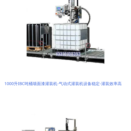
1000升IBC吨桶墙面漆灌装机-气动式灌装机设备稳定-灌装效率高