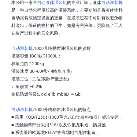
本公司一家全
自动液体灌装机
的专业厂家，液体
自动灌装机
是一种自动化程度较高的灌装系统，主要功能是将液体物料
自动灌装成预定设置的重量，在灌装过程中可以有效避免物
料溢出，保证的物料的卫生，如是有害液体，更降低了工人
在生产过程中的安全风险。
自动灌装机
,1000升吨桶喷漆灌装机的参数：
灌装容量:IBC吨桶1000L；
称量范围:1200kg
灌装速度:30~60桶/小时(水介质)
灌装工位:1工位(实际产量选配)
计量误差:±0.2%
整机防爆等级:Ex d e ib mbⅡBT4 Gb
自动灌装机
,1000升吨桶喷漆灌装机的特点：
■ 采用《QB/T2501-1000重力式自动装料衡器》标准制造；
■ 接触物料部分采用316L以及铁氟龙制造，防腐蚀；
■ 系统采用欧姆龙RELAY等高端电气配件制造；