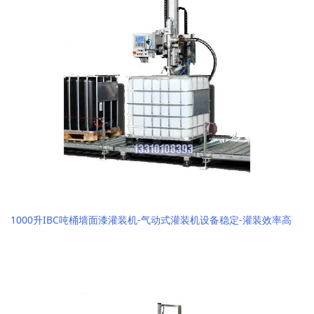
1000升IBC吨桶墙面漆灌装机-气动式灌装机设备稳定-灌装效率高