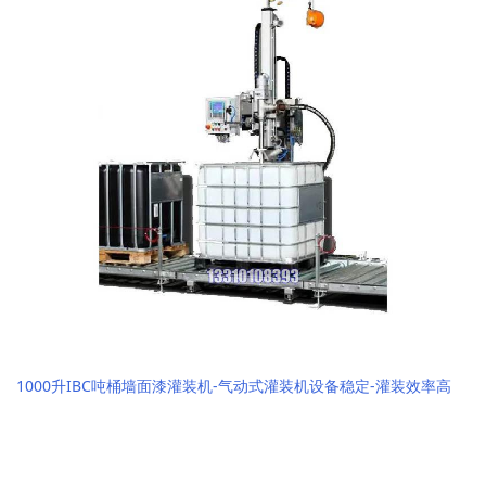
1000升IBC吨桶墙面漆灌装机-气动式灌装机设备稳定-灌装效率高