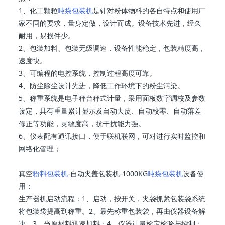
1、化工颗粒
吨袋包装机
是针对粉体物料的各自特点和使用厂
家不同的要求，量身定做，设计而成。设备技术先进，经久
耐用，易损件少。
2、包装加料、包装无级调速，设备性能稳定，包装精度高，
速度快。
3、可编程的电控系统，控制过程高度可靠。
4、防尘除尘设计先进，降低工作环境下的粉尘污染。
5、称重系统是电子秤台秤式计量，采用面板数字调校及参数
设定，具有重量累计显示及自动去皮、自动校零、自动落差
修正等功能，灵敏度高，抗干扰能力强。
6、仪表配有通讯接口，便于联机联网，可对进行实时监控和
网络化管理；
真空
粉料包装机
-自动夹盖包装机-1000KG
吨袋包装机
设备使
用：
生产器机启动流程：1、启动，按开关，夹袋抓紧包装袋系统
将包装袋提高到称重。2、最先称重包装袋，再由仪器设备解
决。3、当原材料迅速加料；4、仪器计量检定检验与控制；