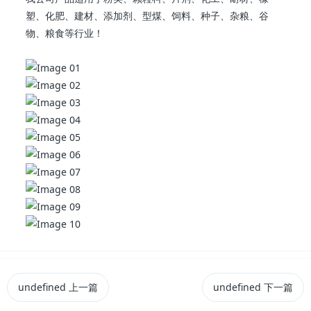
塑、化肥、建材、添加剂、型煤、饲料、种子、杂粮、谷
物、粮食等行业！
undefined
上一篇
undefined
下一篇