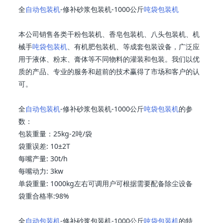
全
自动包装机
-修补砂浆包装机-1000公斤
吨袋包装机
本公司销售各类干粉包装机、香皂包装机、八头包装机、机
械手
吨袋包装机
、有机肥包装机、等成套包装设备，广泛应
用于液体、粉末、膏体等不同物料的灌装和包装。我们以优
质的产品、专业的服务和超前的技术赢得了市场和客户的认
可。
全
自动包装机
-修补砂浆包装机-1000公斤
吨袋包装机
的参
数：
包装重量：25kg-2吨/袋
袋重误差: 10±2T
每嘴产量: 30t/h
每嘴动力: 3kw
单袋重量: 1000kg左右可调用户可根据需要配备除尘设备
袋重合格率:98%
全
自动包装机
-修补砂浆包装机-1000公斤
吨袋包装机
的特