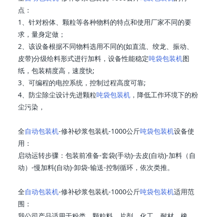
点：
1、针对粉体、颗粒等各种物料的特点和使用厂家不同的要
求，量身定做；
2、该设备根据不同物料选用不同的(如直流、绞龙、振动、
皮带)分级给料形式进行加料，设备性能稳定
吨袋包装机
图
纸，包装精度高，速度快;
3、可编程的电控系统，控制过程高度可靠;
4、防尘除尘设计先进颗粒
吨袋包装机
，降低工作环境下的粉
尘污染，
全
自动包装机
-修补砂浆包装机-1000公斤
吨袋包装机
设备使
用：
启动运转步骤：包装前准备-套袋(手动)-去皮(自动)-加料（自
动）-慢加料(自动)-卸袋-输送-控制循环，依次类推。
全
自动包装机
-修补砂浆包装机-1000公斤
吨袋包装机
适用范
围：
我公司产品适用于粉类、颗粒料、片剂、化工、耐材、橡