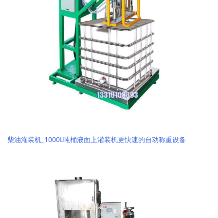
柴油灌装机_1000L吨桶液面上灌装机更快速的自动称重设备