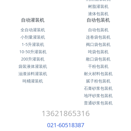
树脂灌装机
液体包装机
自动灌装机
自动包装机
全自动灌装机
自动包装机
小剂量灌装机
连卷袋包装机
1-5升灌装机
阀口袋包装机
10-50升灌装机
吨袋包装机
200升灌装机
敞口袋包装机
袋装液体灌装机
干粉包装机
油漆涂料灌装机
耐火材料包装机
吨桶灌装机
腻子粉包装机
石膏砂浆包装机
地坪砂浆包装机
普通砂浆包装机
13621865316
021-60518387