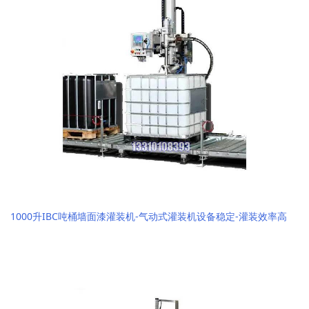
1000升IBC吨桶墙面漆灌装机-气动式灌装机设备稳定-灌装效率高