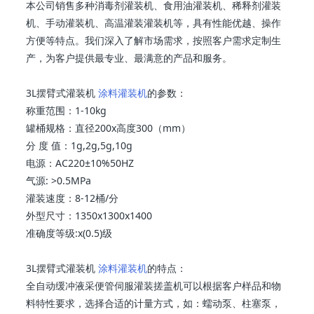
本公司销售多种消毒剂灌装机、食用油灌装机、稀释剂灌装
机、手动灌装机、高温灌装灌装机等，具有性能优越、操作
方便等特点。我们深入了解市场需求，按照客户需求定制生
产，为客户提供最专业、最满意的产品和服务。
3L摆臂式灌装机
涂料灌装机
的参数：
称重范围：1-10kg
罐桶规格：直径200x高度300（mm）
分 度 值：1g,2g,5g,10g
电源：AC220±10%50HZ
气源: >0.5MPa
灌装速度：8-12桶/分
外型尺寸：1350x1300x1400
准确度等级:x(0.5)级
3L摆臂式灌装机
涂料灌装机
的特点：
全自动缓冲液采便管伺服灌装搓盖机可以根据客户样品和物
料特性要求，选择合适的计量方式，如：蠕动泵、柱塞泵，