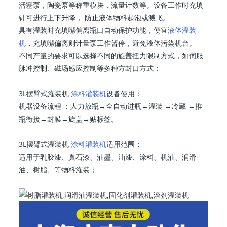
活塞泵，陶瓷泵等称重模块，流量计数等。设备工作时充填
针可进行上下升降， 防止液体物料起泡或溅飞。
具有灌装时充填嘴偏离瓶口自动保护功能，便宜
液体灌装
机
，充填嘴偏离则计量泵工作暂停，避免液体污染机台。
不同产量的要求可以选择不同的旋盖扭力限制方式，如伺服
脉冲控制、磁场感应控制等多种方封口方式；
3L摆臂式灌装机
涂料灌装机
设备使用：
机器设备流程 ：人力放瓶→全自动进瓶→灌装 →冷藏 →推
瓶衔接→封膜→旋盖→贴标签。
3L摆臂式灌装机
涂料灌装机
适用范围：
适用于乳胶漆、真石漆、油墨、油漆、涂料、机油、润滑
油、树脂、等物料灌装；