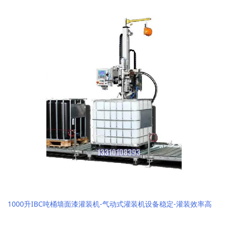
1000升IBC吨桶墙面漆灌装机-气动式灌装机设备稳定-灌装效率高