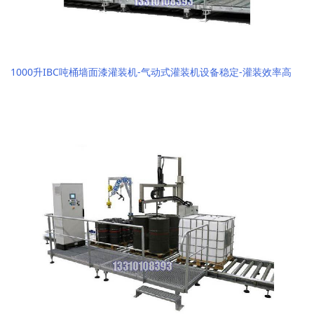
1000升IBC吨桶墙面漆灌装机-气动式灌装机设备稳定-灌装效率高