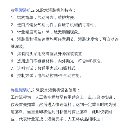
称重灌装机
,2.5L胶水灌装机的特点：
1、结构简单，气动可靠，维护方便。
2、进口汽钢及气动元件，保证了机械的可靠性。
3、计量精度高达±1%，绝无滴漏现象。
4、灌装量和灌装速度均可任意调节、灌装速度快，可自动连
继灌装。
5、灌装闷头采用防滴漏及升降灌装装置
6、选用进口不锈钢材料，内外抛光，符合MP标准。
7、进料方试：普通重力式/自吸料式
8、控制方试：电气动控制/全气动控制。
称重灌装机
,2.5L胶水灌装机设备使用：
工作流程为：人工将空桶放至称重磅台上，点击启动按钮，
仪表首先扣重，然后进入快速落料，达到一定重量时转为慢
速落料。当重量即将达到目标值时停止落料，此时仪表回
皮，代表计量完成，灌装完毕，人工将成品桶移走！