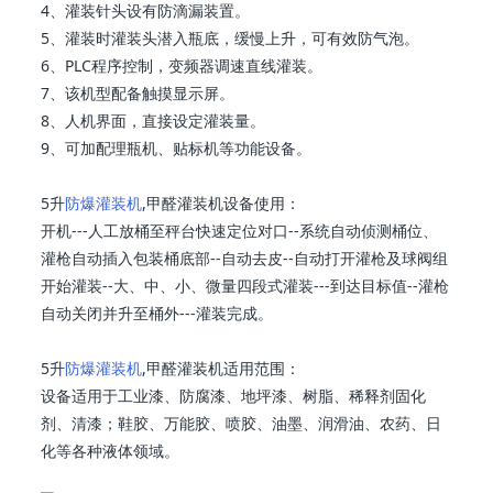
4、灌装针头设有防滴漏装置。
5、灌装时灌装头潜入瓶底，缓慢上升，可有效防气泡。
6、PLC程序控制，变频器调速直线灌装。
7、该机型配备触摸显示屏。
8、人机界面，直接设定灌装量。
9、可加配理瓶机、贴标机等功能设备。
5升
防爆灌装机
,甲醛灌装机设备使用：
开机---人工放桶至秤台快速定位对口--系统自动侦测桶位、
灌枪自动插入包装桶底部--自动去皮--自动打开灌枪及球阀组
开始灌装--大、中、小、微量四段式灌装---到达目标值--灌枪
自动关闭并升至桶外---灌装完成。
5升
防爆灌装机
,甲醛灌装机适用范围：
设备适用于工业漆、防腐漆、地坪漆、树脂、稀释剂固化
剂、清漆；鞋胶、万能胶、喷胶、油墨、润滑油、农药、日
化等各种液体领域。