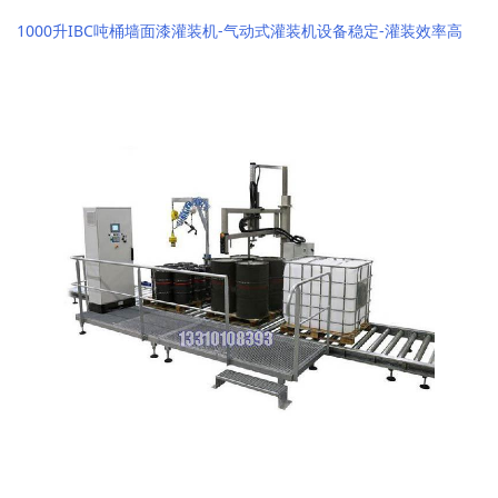
1000升IBC吨桶墙面漆灌装机-气动式灌装机设备稳定-灌装效率高