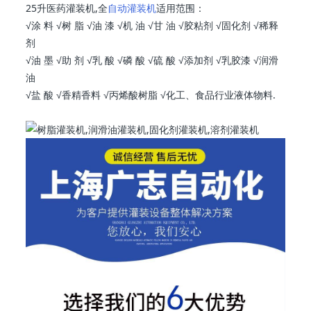
25升医药灌装机,全
自动灌装机
适用范围：
√涂 料 √树 脂 √油 漆 √机 油 √甘 油 √胶粘剂 √固化剂 √稀释
剂
√油 墨 √助 剂 √乳 酸 √磷 酸 √硫 酸 √添加剂 √乳胶漆 √润滑
油
√盐 酸 √香精香料 √丙烯酸树脂 √化工、食品行业液体物料.