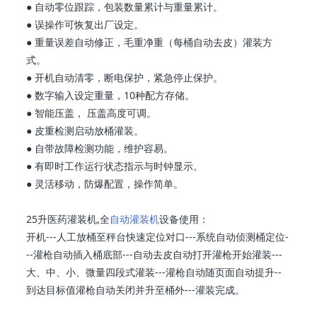
● 自动零位跟踪，包装数量累计与重量累计。
● 误操作可恢复出厂设定。
● 重量误差自动修正，毛重净重（每桶自动去皮）灌装方
式。
● 开机自动清零，断电保护，紧急停止保护。
● 数字输入设定重量，10种配方存储。
● 智能压盖， 压盖高度可调。
● 皮重检测启动放桶灌装。
● 自带故障检测功能，维护容易。
● 有即时工作运行状态指示与时钟显示。
● 灵活移动，防爆配置，操作简单。
25升医药灌装机,全
自动灌装机
设备使用：
开机---人工放桶至秤台快速定位对口---系统自动侦测桶定位-
--灌枪自动插入桶底部---自动去皮自动打开灌枪开始灌装---
大、中、小、微量四段式灌装---灌枪自动随页面自动提升--
到达目标值灌枪自动关闭并升至桶外---灌装完成。