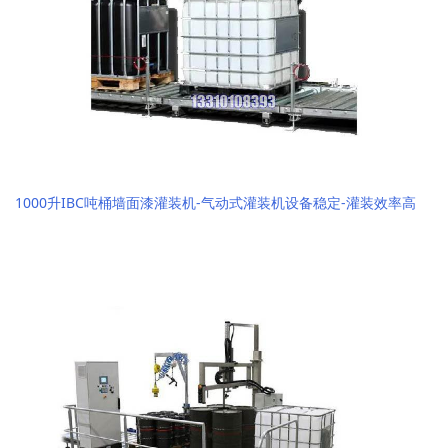
1000升IBC吨桶墙面漆灌装机-气动式灌装机设备稳定-灌装效率高