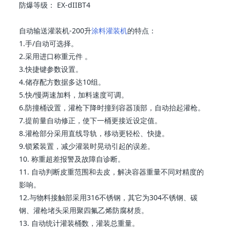
防爆等级： EX-dIIBT4
自动输送灌装机-200升
涂料灌装机
的特点：
1.手/自动可选择。
2.采用进口称重元件 。
3.快捷键参数设置。
4.储存配方数据多达10组。
5.快/慢两速加料，加料速度可调。
6.防撞桶设置，灌枪下降时撞到容器顶部，自动抬起灌枪。
7.提前量自动修正，使下一桶更接近设定值。
8.灌枪部分采用直线导轨，移动更轻松、快捷。
9.锁紧装置，减少灌装时晃动引起的误差。
10. 称重超差报警及故障自诊断。
11. 自动判断皮重范围和去皮，解决容器重量不同对精度的
影响。
12.与物料接触部采用316不锈钢，其它为304不锈钢、碳
钢、灌枪堵头采用聚四氟乙烯防腐材质。
13. 自动统计灌装桶数，灌装总重量。