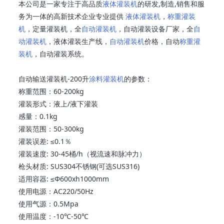
本公司是一家专注于高品质
液体灌装机
的研发,制造,销售和服
务为一体的高新技术企业专业提供
液体灌装机
，
称重灌装
机
，定量灌装机，全
自动灌装机
，自动灌装设备厂家，全
自
动灌装机
，液体灌装生产线，
自动灌装机
价格，自动
称重灌
装机
，自动灌装系统。
自动输送灌装机-200升
涂料灌装机
的参数：
称重范围：60-200kg
灌装形式：液上/液下灌装
感量：0.1kg
灌装范围：50-300kg
灌装误差: ≤0.1％
灌装速度: 30-45桶/h（视流速和脉冲力）
枪头材质: SUS304不锈钢(可选SUS316)
适用容器: ≤Ф600xh1000mm
使用电源：AC220/50Hz
使用气源：0.5Mpa
使用温度：-10℃-50℃