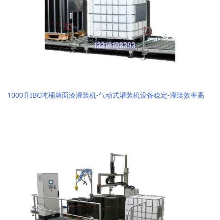
1000升IBC吨桶墙面漆灌装机-气动式灌装机设备稳定-灌装效率高