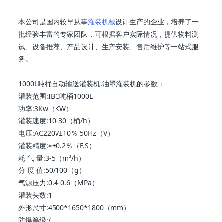
本公司是国内较早从事
灌装机械
设计生产的企业，培养了一
批经验丰富的专家团队，可根据客户实际情况，提供物料测
试、设备推荐、产品设计、生产安装、售后维护等一站式服
务。
1000L吨桶自动输送灌装机,油墨灌装机的参数：
灌装范围:IBC吨桶1000L
功率:3Kw（KW）
灌装速度:10-30（桶/h）
电压:AC220V±10％ 50Hz（V）
灌装精度:≤±0.2％（F.S）
耗 气 量:3-5（m³/h）
分 度 值:50/100（g）
气源压力:0.4-0.6（MPa）
灌装头数:1
外形尺寸:4500*1650*1800（mm）
防爆等级:/