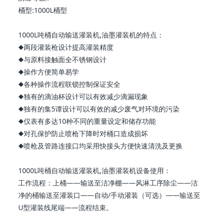
桶型:1000L桶型
1000L吨桶自动输送灌装机,油墨灌装机的特点：
◆两段灌装枪设计提高灌装精度
◆与原料接触面全不锈钢设计
◆操作方便简单易学
◆各种操作流程联锁控制保证安全
◆独有的滴油杯设计可以有效减少滴漏现象
◆独有的集5谭设计可以有效的减少废气对环境的污染
◆仪表有多达10种不同的重量设定和储存功能
◆对孔保护防止喷枪下降时对桶口造成损坏
◆喷枪及管路连接口均采用快接头方便快速清洗及更换
1000L吨桶自动输送灌装机,油墨灌装机设备使用：
工作流程：上桶——输送至洁净棚——风淋工序除尘——洁
净的桶输送至灌装口——自动/手动灌装（可选）——输送至
U型灌装线尾端——流程结束。