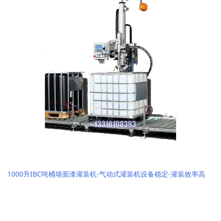
1000升IBC吨桶墙面漆灌装机-气动式灌装机设备稳定-灌装效率高