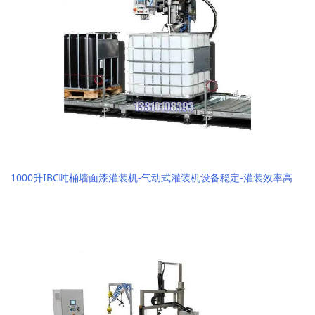
1000升IBC吨桶墙面漆灌装机-气动式灌装机设备稳定-灌装效率高