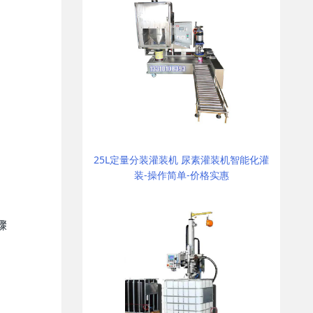
25L定量分装灌装机 尿素灌装机智能化灌
装-操作简单-价格实惠
骤