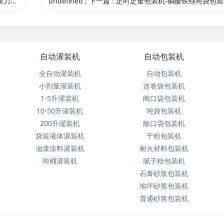
包装机
undefined
:
下一篇
: 定时定量包装机-磷酸铁锂吨袋包装机-25公斤阀口
自动灌装机
自动包装机
全自动灌装机
自动包装机
小剂量灌装机
连卷袋包装机
1-5升灌装机
阀口袋包装机
10-50升灌装机
吨袋包装机
200升灌装机
敞口袋包装机
袋装液体灌装机
干粉包装机
油漆涂料灌装机
耐火材料包装机
吨桶灌装机
腻子粉包装机
石膏砂浆包装机
地坪砂浆包装机
普通砂浆包装机