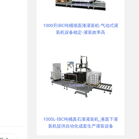
1000升IBC吨桶墙面漆灌装机-气动式灌
装机设备稳定-灌装效率高
1000L-IBC吨桶真石漆灌装机_液面下灌
装机提供自动化成套生产灌装设备