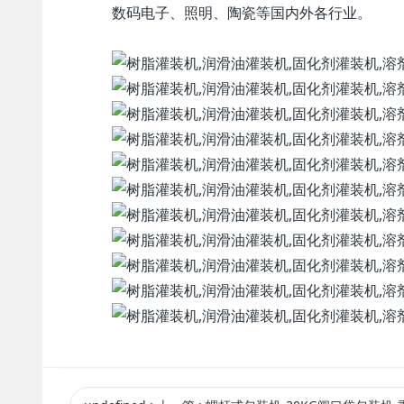
数码电子、照明、陶瓷等国内外各行业。