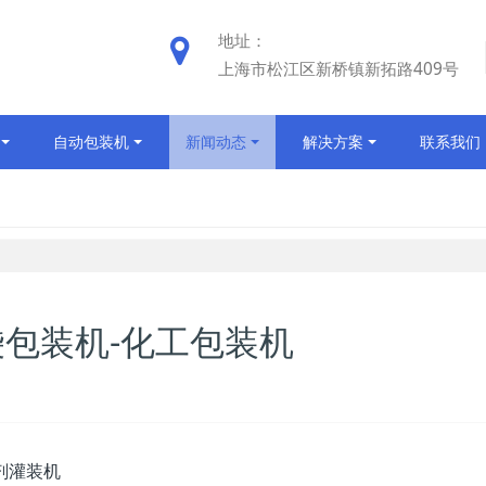
地址：
上海市松江区新桥镇新拓路409号
自动包装机
新闻动态
解决方案
联系我们
袋包装机-化工包装机