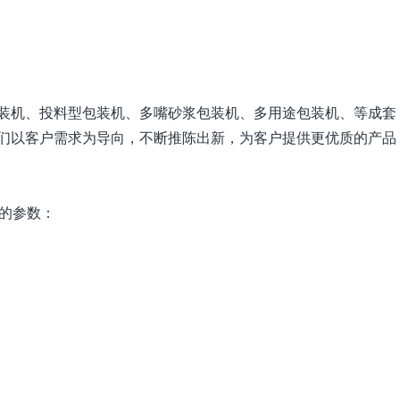
装机、投料型包装机、多嘴砂浆包装机、多用途包装机、等成套
们以客户需求为导向，不断推陈出新，为客户提供更优质的产品
机的参数：