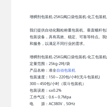
增稠剂包装机-25KG阀口袋包装机-化工包装机
我们提供自动化颗粒称重包装机、垂直螺杆包
包装设备，具有高效、稳定、可靠等特点。我
和服务，以满足不同行业的需求。
增稠剂包装机-25KG阀口袋包装机-化工包装
定量范围：25kg-2吨/袋
产品名称：准全
自动包装机
包装速度：150～220包/小时(无斗包装机)
300～450包/小时（双斗包装机）
包装误差：≤±0.2%
工作气压：0.6～0.7Mpa
电 源：AC380V，50Hz