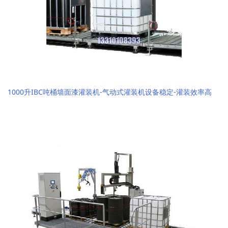
1000升IBC吨桶墙面漆灌装机-气动式灌装机设备稳定-灌装效率高