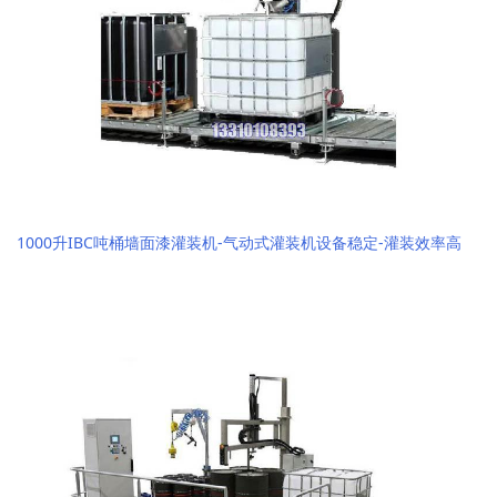
1000升IBC吨桶墙面漆灌装机-气动式灌装机设备稳定-灌装效率高