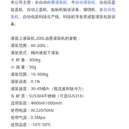
本公司主营：全自动
称重灌装机
、半
自动灌装机
、自动压盖
旋盖机、自动上盖机、贴标机输送设备、缠绕机、全
自动包
装机
、自动包装码垛生产线、码垛机等各类成套灌装包装设
备。
液面上灌装机,200L油墨灌装机的参数：
灌装范围：60-200L；
灌装形式：桶内液面下灌装
大 秤 量：300kg
小 感 量：50g
灌装范围：10-300kg
灌装误差：0.1%
灌装速度：30-45桶/h（视流速和脉冲力）
头 材 质：SUS304不锈钢（可选SUS316）
适用容器：Ф600xh1000mm
使用电源：AC220/50Hz
使用气源：0.5Mpa
使用温度：-10℃-50℃