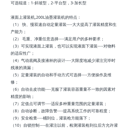
可选辊道：1-斜坡型，2-平台型，3-加长型
液面上灌装机,200L油墨灌装机的特点：
（1） 快、慢双速自动定量灌装----大大提高了灌装精度和生
产能力；
（2） 毛重、净重任意选择----满足用户的多种要求；
（3）可实现液面上灌装，也可以实现液面下灌装----对物料
的适应性广；
（4）气动底阀及接液杯的设计----大限度地减少灌注完毕时
残液的滴漏；
（5）定量灌装的自动和手动方式可选择----方便操作及维
修；
（6）自动去皮功能----克服了灌装容器重量不一致的因素对
精度的影响；
（7）定值点可调节----适应多种重量范围的定量灌装；
（8）自动诊断，故障告警----提高系统工作的可靠程度；
（9）安全检查----桶到位，灌装枪方能落下；
（10）自锁控制----在灌注以前，检测灌装枪到位后方允许灌