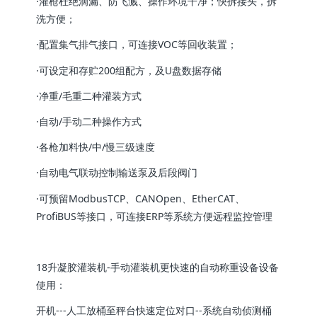
·灌枪杜绝滴漏、防飞溅、操作环境干净；快拆接头，拆
洗方便；
·配置集气排气接口，可连接VOC等回收装置；
·可设定和存贮200组配方，及U盘数据存储
·净重/毛重二种灌装方式
·自动/手动二种操作方式
·各枪加料快/中/慢三级速度
·自动电气联动控制输送泵及后段阀门
·可预留ModbusTCP、CANOpen、EtherCAT、
ProfiBUS等接口，可连接ERP等系统方便远程监控管理
18升凝胶灌装机-手动灌装机更快速的自动称重设备设备
使用：
开机---人工放桶至秤台快速定位对口--系统自动侦测桶