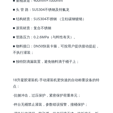
■ 重桶滚道：400mm×1000mm
■ 头 管 路：SUS304不锈钢及特氟龙
■ 结构材质：SUS304不锈钢 （立柱碳钢镀铬）
■ 滚筒材质：复合不锈钢
■ 管路压力：0.2.6MPa（与料性有关）。
■ 物料接口：DN50快装卡箍，可按用户提供接动提起，
不执行灌装；
■ 独特防滴漏装置，避免物料滴于桶子上；
18升凝胶灌装机-手动灌装机更快速的自动称重设备的特
点：
·抗侧冲击，过压保护，紧密保护荷重单元；
·秤台无桶禁止灌装，参数错误报警，撞桶保护；