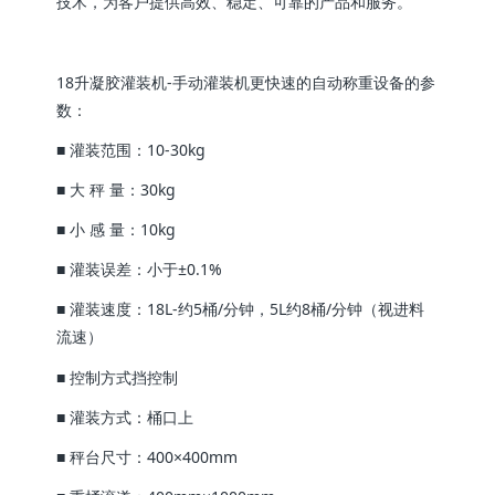
技术，为客户提供高效、稳定、可靠的产品和服务。
18升凝胶灌装机-手动灌装机更快速的自动称重设备的参
数：
■ 灌装范围：10-30kg
■ 大 秤 量：30kg
■ 小 感 量：10kg
■ 灌装误差：小于±0.1%
■ 灌装速度：18L-约5桶/分钟，5L约8桶/分钟（视进料
流速）
■ 控制方式挡控制
■ 灌装方式：桶口上
■ 秤台尺寸：400×400mm