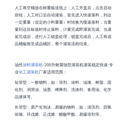
人工将空桶放在称重输送线上，人工开盖后，点击启动
按钮，人工对口后自动灌装，首先进入快速落料，到达
一定重量（设定的小料重量）时转换为慢速落料，当重
量到达目标值时停止落料，计量完成即灌装完成。当灌
装完成后，进行人工锁盖处理，锁盖完成后，人工将成
品桶输推至成品桶区，整个灌装流程结束。
油性
涂料灌装机
-200升耐腐蚀型灌装机灌装稳定快速-专
业
化工灌装机
厂家适用范围：
短管型：一般物料，如：溶剂、涂料、油漆、树脂、固
化剂、润滑油、油墨、稀释剂、洗涤剂、食用油、化学
品液体等。
长管型：易产生泡沫，易爆的物料，如：清洗剂、四氢
呋喃、环戊烯、正戊烯、醋酸甲酯、易爆溶剂等。