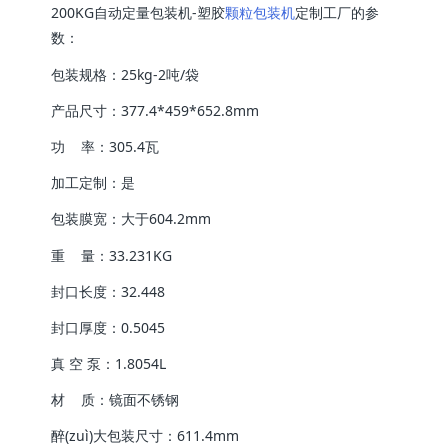
200KG自动定量包装机-塑胶
颗粒包装机
定制工厂的参
数：
包装规格：25kg-2吨/袋
产品尺寸：377.4*459*652.8mm
功 率：305.4瓦
加工定制：是
包装膜宽：大于604.2mm
重 量：33.231KG
封口长度：32.448
封口厚度：0.5045
真 空 泵：1.8054L
材 质：镜面不锈钢
醉(zuì)大包装尺寸：611.4mm