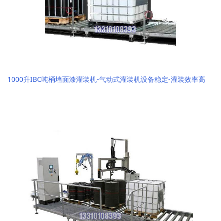
1000升IBC吨桶墙面漆灌装机-气动式灌装机设备稳定-灌装效率高