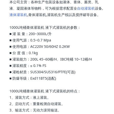
本公司主营：各种生产包装设备如液体、膏体、酱类、乳
液、凝固液体等物料，可为根据需求配置全
自动灌装机
设备,
液体灌装机
,膏体灌装机,灌装机生产线以及搅拌罐等设备。
1000L吨桶膏体灌装机 液下式灌装机的参数：
■ 灌 装 量：200~3000L/升
■ 使用气源：0.5~0.7 Mpa
■ 使用电源：AC220V 50/60HZ 0.2KW
■ 分 度 值：0.1kg
■ 灌装能力：200L 45~60桶/H、IBC吨桶 10~12桶/H
■ 灌装精度：≤ 0.1% FS
■ 灌枪材质：SUS304/SUS316/PTFE(可选)
■ 防爆等级：Exd11BT5(选配)
1000L吨桶膏体灌装机 液下式灌装机的特点：
1、灌装方式：液上灌装。
2、启动方式：重量检测自动灌装。
3、输送方式：无动力滚筒输送。