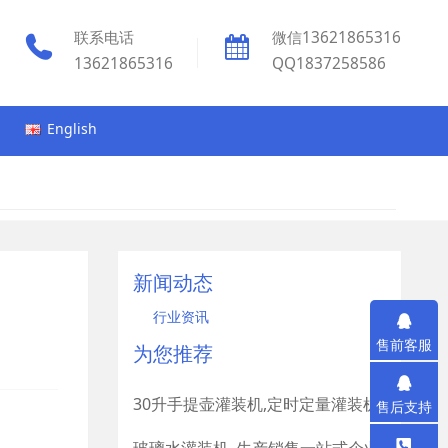
联系电话
微信13621865316
13621865316
QQ1837258586
English
新闻动态
行业资讯
售前客服
为您推荐
30升手提壶灌装机,定时定量灌装机
售后支持