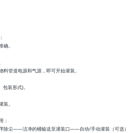
：
准确。
。
料管道电源和气源，即可开始灌装。
性、包装形式)。
灌装。
用：
序除尘——洁净的桶输送至灌装口——自动/手动灌装（可选）