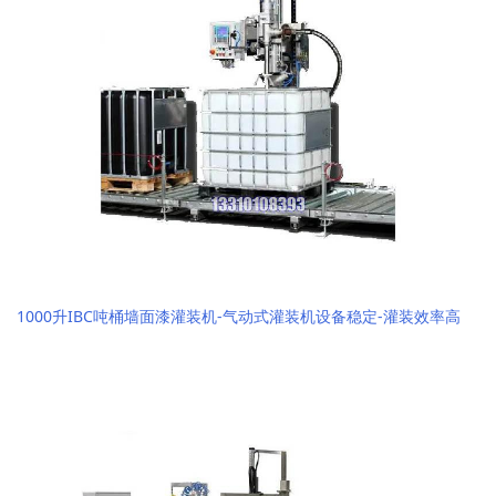
1000升IBC吨桶墙面漆灌装机-气动式灌装机设备稳定-灌装效率高