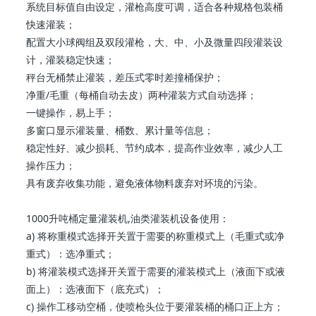
系统目标值自由设定，灌枪高度可调，适合各种规格包装桶
快速灌装；
配置大小球阀组及双段灌枪，大、中、小及微量四段灌装设
计，灌装稳定快速；
秤台无桶禁止灌装，差压式零时差撞桶保护；
净重/毛重（每桶自动去皮）两种灌装方式自动选择；
一键操作，易上手；
多窗口显示灌装量、桶数、累计量等信息；
稳定性好、减少损耗、节约成本，提高作业效率，减少人工
操作压力；
具有废弃收集功能，避免液体物料废弃对环境的污染。
1000升吨桶定量灌装机,油类灌装机设备使用：
a) 将称重模式选择开关置于需要的称重模式上（毛重式或净
重式）：选净重式；
b) 将灌装模式选择开关置于需要的灌装模式上（液面下或液
面上）：选液面下（底充式）；
c) 操作工移动空桶，使喷枪头位于要灌装桶的桶口正上方；