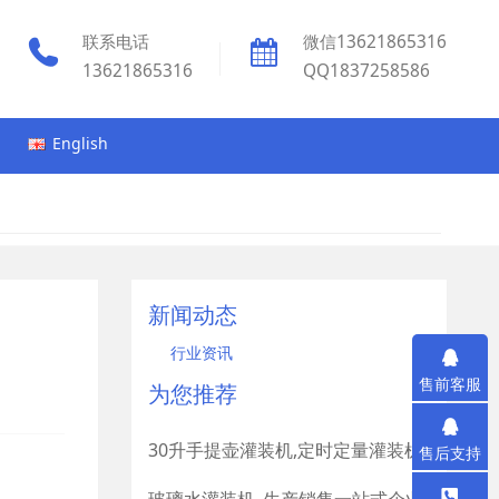
联系电话
微信13621865316
13621865316
QQ1837258586
English
新闻动态
行业资讯
售前客服
为您推荐
30升手提壶灌装机,定时定量灌装机
售后支持