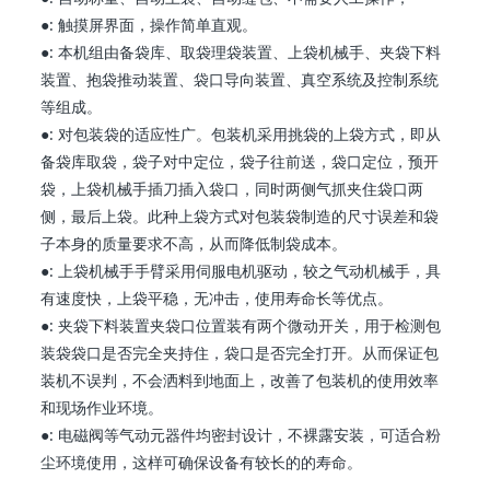
●: 触摸屏界面，操作简单直观。
●: 本机组由备袋库、取袋理袋装置、上袋机械手、夹袋下料
装置、抱袋推动装置、袋口导向装置、真空系统及控制系统
等组成。
●: 对包装袋的适应性广。包装机采用挑袋的上袋方式，即从
备袋库取袋，袋子对中定位，袋子往前送，袋口定位，预开
袋，上袋机械手插刀插入袋口，同时两侧气抓夹住袋口两
侧，最后上袋。此种上袋方式对包装袋制造的尺寸误差和袋
子本身的质量要求不高，从而降低制袋成本。
●: 上袋机械手手臂采用伺服电机驱动，较之气动机械手，具
有速度快，上袋平稳，无冲击，使用寿命长等优点。
●: 夹袋下料装置夹袋口位置装有两个微动开关，用于检测包
装袋袋口是否完全夹持住，袋口是否完全打开。从而保证包
装机不误判，不会洒料到地面上，改善了包装机的使用效率
和现场作业环境。
●: 电磁阀等气动元器件均密封设计，不裸露安装，可适合粉
尘环境使用，这样可确保设备有较长的的寿命。