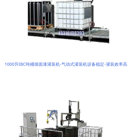
1000升IBC吨桶墙面漆灌装机-气动式灌装机设备稳定-灌装效率高