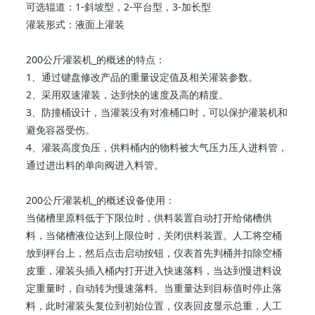
可选辊道：1-斜坡型，2-平台型，3-加长型
灌装形式：液面上灌装
200公斤 灌装机_的概述的特点：
1、通过键盘修改产品的重量设定值及相关灌装参数。
2、采用双速灌装，达到快的速度及高的精度。
3、防撞桶设计，当灌装没有对准桶口时，可以保护灌装机和
避免容器受伤。
4、灌装高度负压，供料桶内的物料被大气压力压人进料管，
通过进出料的单向阀进入料管。
200公斤 灌装机_的概述设备使用：
当储槽里原料低于下限位时，供料装置自动打开给储槽供
料，当储槽液位达到上限位时，关闭供料装置。人工将空桶
放到秤台上，然后点击启动按钮，仪表首先判桶并扣除空桶
皮重，灌装头插入桶内打开进入快速落料，当达到慢进料设
定重量时，自动转为慢速落料。当重量达到目标值时停止落
料，此时灌装头复位到初始位置，仪表回皮显示总重，人工