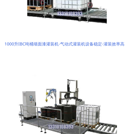
1000升IBC吨桶墙面漆灌装机-气动式灌装机设备稳定-灌装效率高