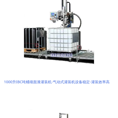
1000升IBC吨桶墙面漆灌装机-气动式灌装机设备稳定-灌装效率高