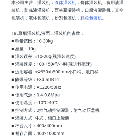
本公司主营：灌装机：
液体灌装机
，膏体灌装机，食用油灌
装机，防冻液灌装机，西林瓶灌装机，口服液灌装机，真空
包装机，液体包装机，粉剂包装机，
颗粒包装机
。
18L聚酯灌装机,液面上灌装机的参数：
■ 称量范围：10-30kg
■ 感量：10g
■ 灌装误差: ±10-20g(视灌装速度)
■ 灌装速度：100-150桶/小时(视进料流速)
■ 适用容器: ≤Ф350xh500mm小口桶、敞口桶
■ 防爆等级：EXdiaIIBT4
■ 使用电源：AC220/50Hz
■ 使用气源：0.4-0.8Mpa
■ 使用温度：-10℃-40℃
■ 控制方式：2挡气动控制灌装，附气动压盖机
■ 灌装方式: 斗式，桶口上灌装
■ 秤台尺寸：400×400mm
■ 暂存台面：400×1000mm