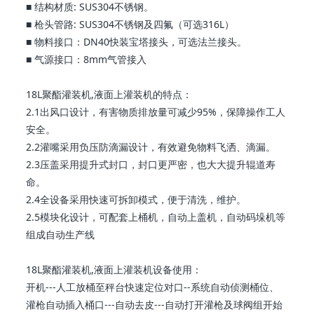
■ 结构材质: SUS304不锈钢。
■ 枪头管路: SUS304不锈钢及四氟（可选316L）
■ 物料接口：DN40快装宝塔接头，可选法兰接头。
■ 气源接口：8mm气管接入
18L聚酯灌装机,液面上灌装机的特点：
2.1出风口设计，有害物质排放量可减少95%，保障操作工人
安全。
2.2灌嘴采用负压防滴漏设计，有效避免物料飞洒、滴漏。
2.3压盖采用提升式封口，封口更严密，也大大提升辊道寿
命。
2.4全设备采用快速可拆卸模式，便于清洗，维护。
2.5模块化设计，可配套上桶机，自动上盖机，自动码垛机等
组成自动生产线
18L聚酯灌装机,液面上灌装机设备使用：
开机---人工放桶至秤台快速定位对口--系统自动侦测桶位、
灌枪自动插入桶口---自动去皮---自动打开灌枪及球阀组开始