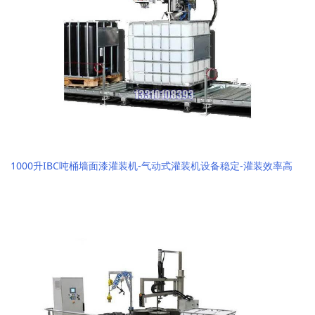
1000升IBC吨桶墙面漆灌装机-气动式灌装机设备稳定-灌装效率高