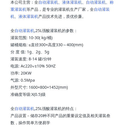
本公司主营：全
自动灌装机
、
液体灌装机
、
自动灌装机
、
称
重灌装机
等产品，是专业的灌装机生产厂家，全
自动灌装
机
、
液体灌装机
产品技术先进，质优价廉。
全
自动灌装机
,25L强酸灌装机的参数：
灌装范围: 10-30( kg/桶)
罐桶规格: ≤直径300×高度330～400(mm)
分 度 值: 1g、2g、5g
灌装速度: 8-14 罐/分钟
电源: Ac220∨±10% 50HZ
功率: 20KW
气源: 0.5Mpa
外型尺寸: 1600×800×1452(mm)
准确度等级:X(0.5)级
全
自动灌装机
,25L强酸灌装机的特点：
产品设置－储存20种不同产品的重量设定值及相关灌装叁
数，操作简单方便易学