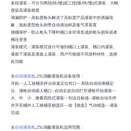
多段灌装－可分为两段(快/慢)或三段(慢/快/慢)式灌装，大幅
度提高灌装精度
滴漏防护－高粘度枪头解决了高粘度产品灌装中的滴漏现
象，低粘度型枪头则带自动滴油杯及集气罩装置
撞桶保护－防止枪头下降时桶口未对准造成的枪头损坏或者
桶压变形
灌装模式－灌装模式设计可做到桶口上灌装、桶口内灌装、
液面下灌装及液面上灌装，用户可根据不同原料特性，选择
此功能
全
自动灌装机
,25L强酸灌装机设备使用：
开机---人工放桶至秤台快速定位对口---系统自动侦测桶定
位、灌枪自动插入桶口--自动去皮自动打开灌枪开始灌装---
大、中、小、微量四段式灌装---到达目标值--灌枪自动关闭
并升至桶外人工移桶至锁盖区---按【锁盖】气动锁盖---灌装
完成。
全
自动灌装机
,25L强酸灌装机适用范围：