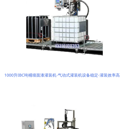
1000升IBC吨桶墙面漆灌装机-气动式灌装机设备稳定-灌装效率高