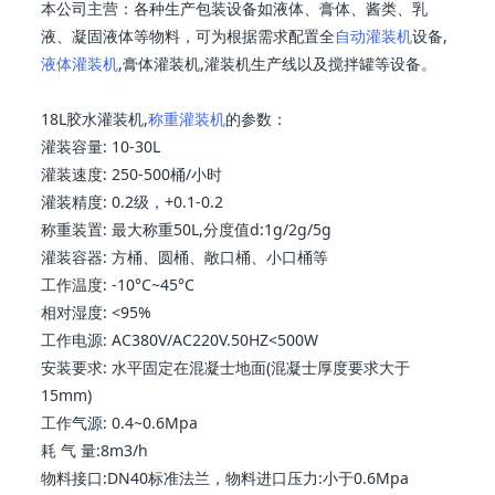
本公司主营：各种生产包装设备如液体、膏体、酱类、乳
液、凝固液体等物料，可为根据需求配置全
自动灌装机
设备,
液体灌装机
,膏体灌装机,灌装机生产线以及搅拌罐等设备。
18L胶水灌装机,
称重灌装机
的参数：
灌装容量: 10-30L
灌装速度: 250-500桶/小时
灌装精度: 0.2级，+0.1-0.2
称重装置: 最大称重50L,分度值d:1g/2g/5g
灌装容器: 方桶、圆桶、敞口桶、小口桶等
工作温度: -10°C~45°C
相对湿度: <95%
工作电源: AC380V/AC220V.50HZ<500W
安装要求: 水平固定在混凝士地面(混凝士厚度要求大于
15mm)
工作气源: 0.4~0.6Mpa
耗 气 量:8m3/h
物料接口:DN40标准法兰，物料进口压力:小于0.6Mpa