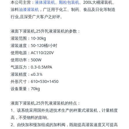
本公司主营：
液体灌装机
、
颗粒包装机
、200L大桶灌装机、
涂料
油漆灌装机
，广泛用于化工、制药、食品及日化等制造
行业,且深受广大客户之好评。
液面下灌装机,25升乳液灌装机的参数：
灌装范围：10-30kg
灌装速度：50-120桶/小时
使用电源：AC110/220V
使用功率：500W
气源压力：0.3-0.5MPA
灌装精度：≤0.3％
外形尺寸：610×530×1450
设备重量：70kg
液面下灌装机,25升乳液灌装机的特点：
1、该系统采用国外先进技术生产的秤重式灌装机，计量精度
高，不受物料的影响。
2、由快加和慢加组成的加料阀，既能提高灌装速度又可提高