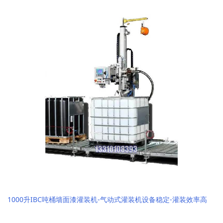
1000升IBC吨桶墙面漆灌装机-气动式灌装机设备稳定-灌装效率高