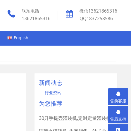
联系电话
微信13621865316
13621865316
QQ1837258586
English
新闻动态
行业资讯
售前客服
为您推荐
30升手提壶灌装机,定时定量灌装机
售后支持