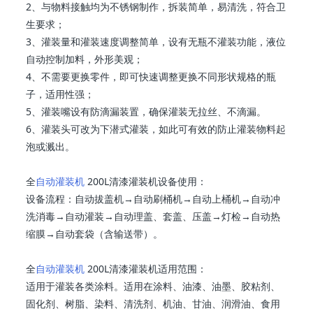
2、与物料接触均为不锈钢制作，拆装简单，易清洗，符合卫
生要求；
3、灌装量和灌装速度调整简单，设有无瓶不灌装功能，液位
自动控制加料，外形美观；
4、不需要更换零件，即可快速调整更换不同形状规格的瓶
子，适用性强；
5、灌装嘴设有防滴漏装置，确保灌装无拉丝、不滴漏。
6、灌装头可改为下潜式灌装，如此可有效的防止灌装物料起
泡或溅出。
全
自动灌装机
200L清漆灌装机设备使用：
设备流程：自动拔盖机→自动刷桶机→自动上桶机→自动冲
洗消毒→自动灌装→自动理盖、套盖、压盖→灯检→自动热
缩膜→自动套袋（含输送带）。
全
自动灌装机
200L清漆灌装机适用范围：
适用于灌装各类涂料。适用在涂料、油漆、油墨、胶粘剂、
固化剂、树脂、染料、清洗剂、机油、甘油、润滑油、食用