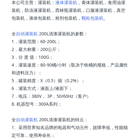
本公司主营：灌装机：
液体灌装机
，膏体灌装机，食用油灌
装机，防冻液灌装机，西林瓶灌装机，口服液灌装机，真空
包装机，液体包装机，粉剂包装机，
颗粒包装机
。
全
自动灌装机
200L清漆灌装机的参数：
1．灌装范围：60-200L；
2．最大称重：200公斤；
3．分 度 值：100G；
4．灌装速度：80-90桶/小时（取决于铁桶的规格，产品属性
和进料压力）；
5．罐装精度：X（0.5）级（0.2%）；
6．灌装方式：液面上/液面下；
7．电压：380V， 3P，50/60Hz（客户）
8. 机器型号：300A系列；
全
自动灌装机
200L清漆灌装机的特点：
1、采用世界知名品牌的电器和气动元件，故障率低，性能稳
定可靠，使用寿命长；