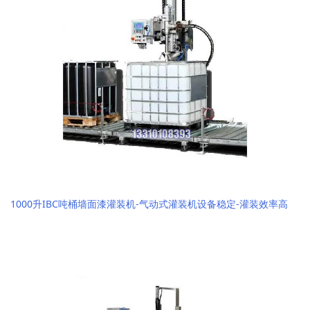
1000升IBC吨桶墙面漆灌装机-气动式灌装机设备稳定-灌装效率高