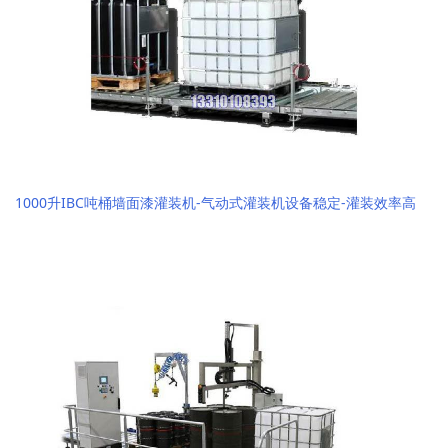
1000升IBC吨桶墙面漆灌装机-气动式灌装机设备稳定-灌装效率高