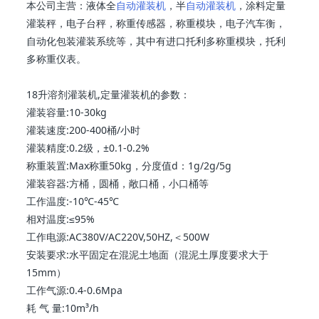
本公司主营：液体全
自动灌装机
，半
自动灌装机
，涂料定量
灌装秤，电子台秤，称重传感器，称重模块，电子汽车衡，
自动化包装灌装系统等，其中有进口托利多称重模块，托利
多称重仪表。
18升溶剂灌装机,定量灌装机的参数：
灌装容量:10-30kg
灌装速度:200-400桶/小时
灌装精度:0.2级，±0.1-0.2%
称重装置:Max称重50kg，分度值d：1g/2g/5g
灌装容器:方桶，圆桶，敞口桶，小口桶等
工作温度:-10℃-45℃
相对温度:≤95%
工作电源:AC380V/AC220V,50HZ,＜500W
安装要求:水平固定在混泥土地面（混泥土厚度要求大于
15mm）
工作气源:0.4-0.6Mpa
耗 气 量:10m³/h