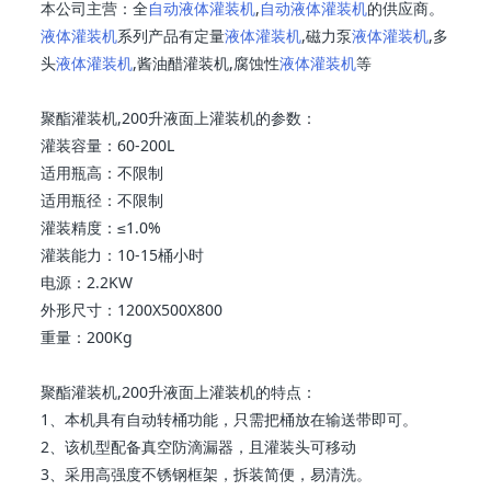
本公司主营：全
自动液体灌装机
,
自动液体灌装机
的供应商。
液体灌装机
系列产品有定量
液体灌装机
,磁力泵
液体灌装机
,多
头
液体灌装机
,酱油醋灌装机,腐蚀性
液体灌装机
等
聚酯灌装机,200升液面上灌装机的参数：
灌装容量：60-200L
适用瓶高：不限制
适用瓶径：不限制
灌装精度：≤1.0%
灌装能力：10-15桶小时
电源：2.2KW
外形尺寸：1200X500X800
重量：200Kg
聚酯灌装机,200升液面上灌装机的特点：
1、本机具有自动转桶功能，只需把桶放在输送带即可。
2、该机型配备真空防滴漏器，且灌装头可移动
3、采用高强度不锈钢框架，拆装简便，易清洗。