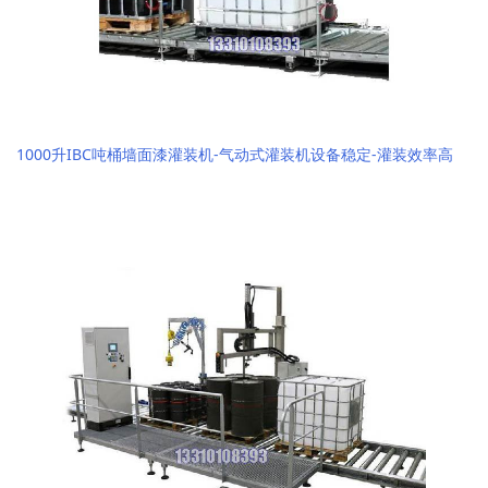
1000升IBC吨桶墙面漆灌装机-气动式灌装机设备稳定-灌装效率高