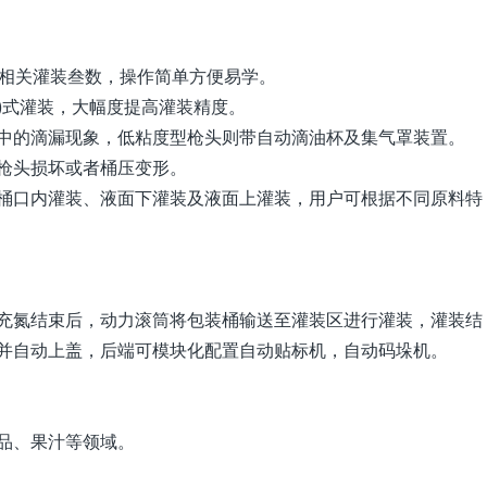
及相关灌装叁数，操作简单方便易学。
/慢)式灌装，大幅度提高灌装精度。
中的滴漏现象，低粘度型枪头则带自动滴油杯及集气罩装置。
枪头损坏或者桶压变形。
桶口内灌装、液面下灌装及液面上灌装，用户可根据不同原料特
充氮结束后，动力滚筒将包装桶输送至灌装区进行灌装，灌装结
并自动上盖，后端可模块化配置自动贴标机，自动码垛机。
品、果汁等领域。