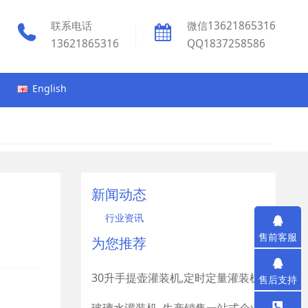
联系电话
微信13621865316
13621865316
QQ1837258586
English
新闻动态
行业资讯
售前客服
为您推荐
30升手提壶灌装机,定时定量灌装机
售后支持