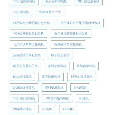
18升油墨灌装机
双头涂料灌装机
20升自动灌装机
18升灌装机
涂料灌装生产线
超声波热合叶轮阀口包装机
超声波热合气压式阀口包装机
气浮式石膏砂浆包装机
自动推袋石膏建材包装机
气浮式供料阀口包装机
石膏砂浆自动包装机
全自动腻子粉包装机
腻子粉包装机
腻子粉包装机价格
美缝剂灌装机
双组份灌装机
胶水机灌装机
真瓷胶灌装机
18升油漆灌装机
油漆防爆灌装机
塑料桶灌装机
自动旋盖
18升涂料灌装机
18L桶伺服码垛机
码垛机
涂料桶码垛机
CL6607
CL6608