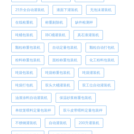
25升全自动灌装机
液面下灌装机
无泡沫灌装机
在线检重机
称重剔除机
缺件检测秤
吨桶包装机
IBC桶灌装机
真石漆灌装机
颗粒称重包装机
自动定量包装机
颗粒自动打包机
粉料称重包装机
面粉称重包装机
化工粉料包装机
吨袋包装机
吨袋称重包装机
吨袋灌装机
吨袋打包机
双头大桶灌装机
双工位自动灌装机
油漆涂料自动灌装机
保温砂浆称重包装机
单绞笼喂料定量包装秤
双斗皮带喂料定量包装秤
不锈钢灌装机
自动灌装机
200升灌装机