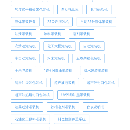
气浮式干粉砂浆包装机
自动托盘库
龙门码垛机
液体灌装设备
25公斤灌装机
自动25升液体灌装机
油漆灌装机
涂料灌装机
溶剂灌装机
润滑油灌装机
化工大桶灌装机
自动灌装机
半自动灌装机
粉末灌装机
五谷杂粮包装机
干果包装机
18升润滑油灌装机
胶水袋装灌装机
润滑油袋装包装机
超声波包装机
超声波封口包装机
超声波热熔封口包装机
UV胶印油墨灌装机
油墨过滤灌装机
铁桶溶剂灌装机
仪表说明书
石油化工原料灌装机
料位检测称重系统