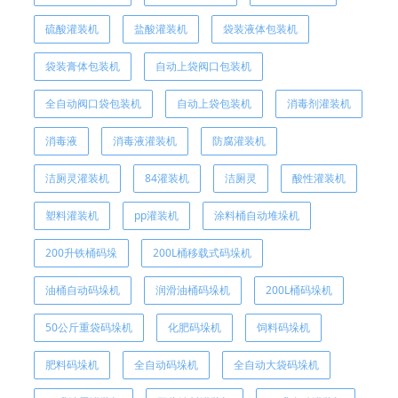
硫酸灌装机
盐酸灌装机
袋装液体包装机
袋装膏体包装机
自动上袋阀口包装机
全自动阀口袋包装机
自动上袋包装机
消毒剂灌装机
消毒液
消毒液灌装机
防腐灌装机
洁厕灵灌装机
84灌装机
洁厕灵
酸性灌装机
塑料灌装机
pp灌装机
涂料桶自动堆垛机
200升铁桶码垛
200L桶移载式码垛机
油桶自动码垛机
润滑油桶码垛机
200L桶码垛机
50公斤重袋码垛机
化肥码垛机
饲料码垛机
肥料码垛机
全自动码垛机
全自动大袋码垛机