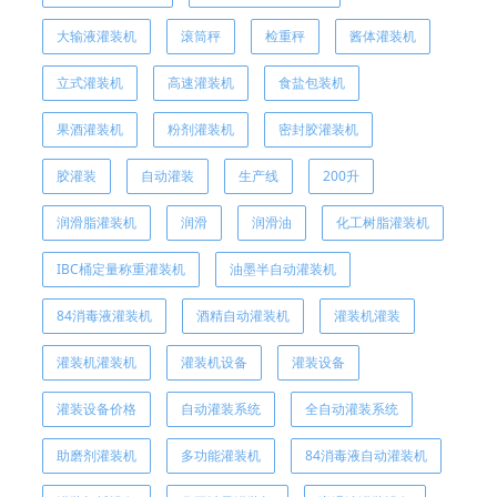
大输液灌装机
滚筒秤
检重秤
酱体灌装机
立式灌装机
高速灌装机
食盐包装机
果酒灌装机
粉剂灌装机
密封胶灌装机
胶灌装
自动灌装
生产线
200升
润滑脂灌装机
润滑
润滑油
化工树脂灌装机
IBC桶定量称重灌装机
油墨半自动灌装机
84消毒液灌装机
酒精自动灌装机
灌装机灌装
灌装机灌装机
灌装机设备
灌装设备
灌装设备价格
自动灌装系统
全自动灌装系统
助磨剂灌装机
多功能灌装机
84消毒液自动灌装机