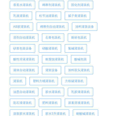
香蕉水灌装机
稀释剂灌装机
固化剂灌装机
乳液灌装机
松节油灌装机
腻子膏灌装机
AB胶灌装机
稀释剂自动灌装机
涂料灌装设备
溶剂自动灌装机
石膏包装机
耐材包装机
砂浆包装设备
硝酸灌装机
氯碱灌装机
酸性溶液灌装机
耐腐蚀灌装机
酸碱包装
液体自动灌装机
灌装设备
涂料双头灌装机
灌装机
塑料方桶灌装机
方铁罐灌装机
油墨自动灌装机
胶水灌装机
乳胶漆灌装机
彩石漆灌装机
肥料灌装机
尿素溶液灌装机
袋装胶水灌装机
胶水5升灌装机
耐酸碱灌装机