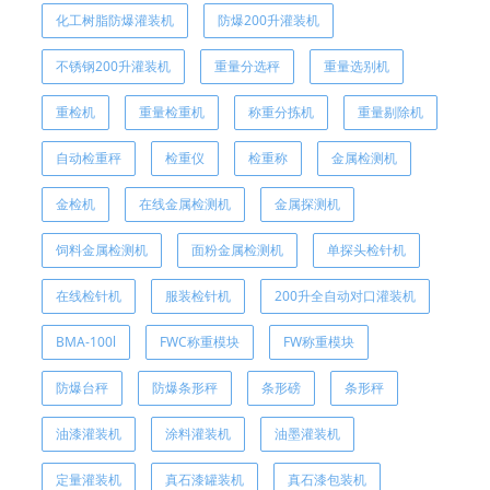
化工树脂防爆灌装机
防爆200升灌装机
不锈钢200升灌装机
重量分选秤
重量选别机
重检机
重量检重机
称重分拣机
重量剔除机
自动检重秤
检重仪
检重称
金属检测机
金检机
在线金属检测机
金属探测机
饲料金属检测机
面粉金属检测机
单探头检针机
在线检针机
服装检针机
200升全自动对口灌装机
BMA-100l
FWC称重模块
FW称重模块
防爆台秤
防爆条形秤
条形磅
条形秤
油漆灌装机
涂料灌装机
油墨灌装机
定量灌装机
真石漆罐装机
真石漆包装机